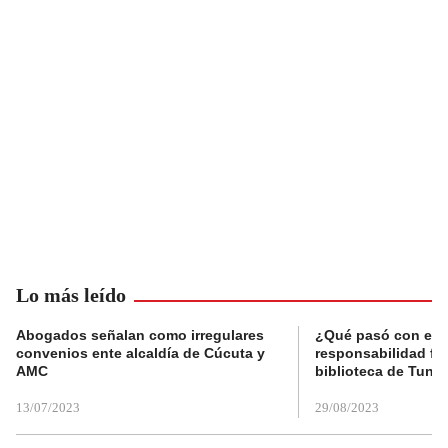
Lo más leído
Abogados señalan como irregulares
¿Qué pasó con el 
convenios ente alcaldía de Cúcuta y
responsabilidad fis
AMC
biblioteca de Tunja
13/07/2023
29/08/2023