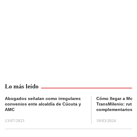
Lo más leído
Abogados señalan como irregulares
Cómo llegar a Mons
convenios ente alcaldía de Cúcuta y
TransMilenio: rutas
AMC
complementarios
13/07/2023
19/03/2024