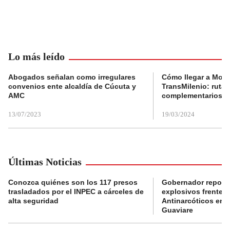
Lo más leído
Abogados señalan como irregulares
Cómo llegar a Mons
convenios ente alcaldía de Cúcuta y
TransMilenio: rutas
AMC
complementarios
13/07/2023
19/03/2024
Últimas Noticias
Conozca quiénes son los 117 presos
Gobernador reporta
trasladados por el INPEC a cárceles de
explosivos frente 
alta seguridad
Antinarcóticos en 
Guaviare