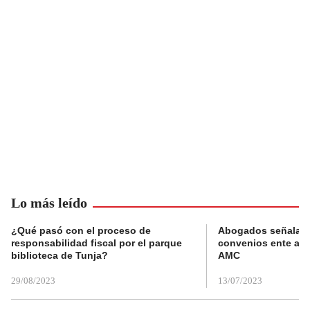
Lo más leído
¿Qué pasó con el proceso de
Abogados señalan 
responsabilidad fiscal por el parque
convenios ente alc
biblioteca de Tunja?
AMC
29/08/2023
13/07/2023