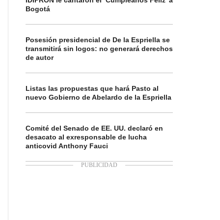
IDIPRON le cantaron el ‘Cumpleaños Feliz’ a
Bogotá
Posesión presidencial de De la Espriella se
transmitirá sin logos: no generará derechos
de autor
Listas las propuestas que hará Pasto al
nuevo Gobierno de Abelardo de la Espriella
Comité del Senado de EE. UU. declaró en
desacato al exresponsable de lucha
anticovid Anthony Fauci