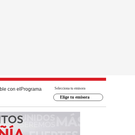
Selecciona tu emisora
ble con el
Programa
Elige tu emisora