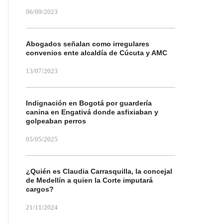
06/09/2023
Abogados señalan como irregulares
convenios ente alcaldía de Cúcuta y AMC
13/07/2023
Indignación en Bogotá por guardería
canina en Engativá donde asfixiaban y
golpeaban perros
05/05/2025
¿Quién es Claudia Carrasquilla, la concejal
de Medellín a quien la Corte imputará
cargos?
21/11/2024