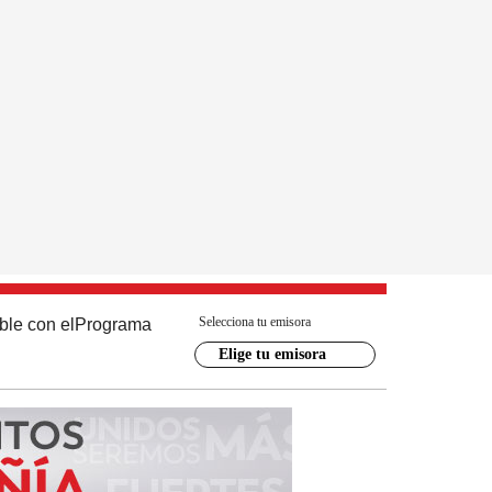
Selecciona tu emisora
ble con el
Programa
Elige tu emisora