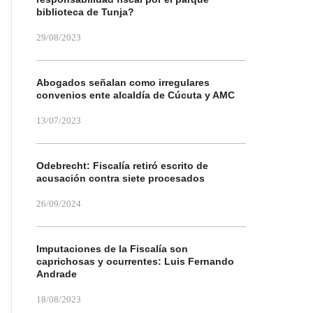
biblioteca de Tunja?
29/08/2023
Abogados señalan como irregulares
convenios ente alcaldía de Cúcuta y AMC
13/07/2023
Odebrecht: Fiscalía retiró escrito de
acusación contra siete procesados
26/09/2024
Imputaciones de la Fiscalía son
caprichosas y ocurrentes: Luis Fernando
Andrade
18/08/2023