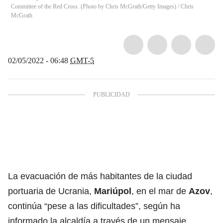
Committee of the Red Cross. (Photo by Chris McGrath/Getty Images)
/
Chris
McGrath
02/05/2022 - 06:48
GMT-5
La evacuación de más habitantes de la ciudad
portuaria de Ucrania,
Mariúpol
, en el mar de
Azov
,
continúa “pese a las dificultades”, según ha
informado la alcaldía a través de un mensaje