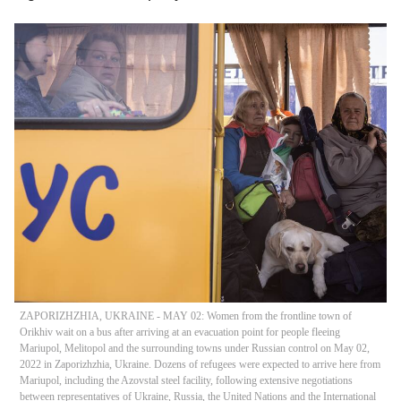
ZAPORIZHZHIA, UKRAINE - MAY 02: Women from the frontline town of
Orikhiv wait on a bus after arriving at an evacuation point for people fleeing
Mariupol, Melitopol and the surrounding towns under Russian control on May 02,
2022 in Zaporizhzhia, Ukraine. Dozens of refugees were expected to arrive here from
Mariupol, including the Azovstal steel facility, following extensive negotiations
between representatives of Ukraine, Russia, the United Nations and the International