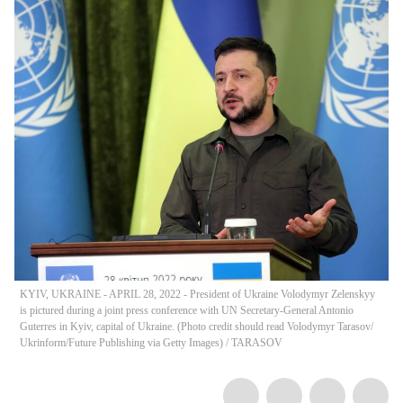
KYIV, UKRAINE - APRIL 28, 2022 - President of Ukraine Volodymyr Zelenskyy
is pictured during a joint press conference with UN Secretary-General Antonio
Guterres in Kyiv, capital of Ukraine. (Photo credit should read Volodymyr Tarasov/
Ukrinform/Future Publishing via Getty Images)
/
TARASOV