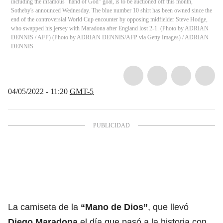
including the infamous "hand of God" goal, is to be auctioned off this month,
Sotheby's announced Wednesday. The blue number 10 shirt has been owned since the
end of the controversial World Cup encounter by opposing midfielder Steve Hodge,
who swapped his jersey with Maradona after England lost 2-1. (Photo by ADRIAN
DENNIS / AFP) (Photo by ADRIAN DENNIS/AFP via Getty Images)
/
ADRIAN
DENNIS
04/05/2022 - 11:20
GMT-5
La camiseta de la
“Mano de Dios”
, que llevó
Diego Maradona
el día que pasó a la historia con