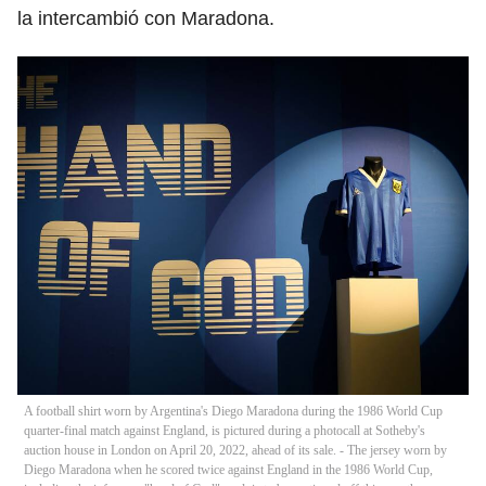
la intercambió con Maradona.
A football shirt worn by Argentina's Diego Maradona during the 1986 World Cup
quarter-final match against England, is pictured during a photocall at Sotheby's
auction house in London on April 20, 2022, ahead of its sale. - The jersey worn by
Diego Maradona when he scored twice against England in the 1986 World Cup,