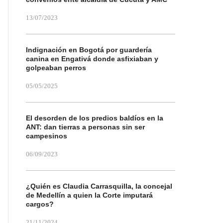
13/07/2023
Indignación en Bogotá por guardería
canina en Engativá donde asfixiaban y
golpeaban perros
05/05/2025
El desorden de los predios baldíos en la
ANT: dan tierras a personas sin ser
campesinos
06/09/2023
¿Quién es Claudia Carrasquilla, la concejal
de Medellín a quien la Corte imputará
cargos?
21/11/2024