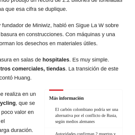
ndo produjo un récord de 2.2 billones de toneladas
a que esa cifra se duplique.
 y fundador de Miniwiz, habló en Sigue La W sobre
la basura en construcciones. Con máquinas y una
forman los desechos en materiales útiles.
asura en salas de
hospitales
. Es muy simple.
ntros comerciales, tiendas
. La transición de este
 contó Huang.
se realiza en un
Más información
ycling
, que se
El carbón colombiano podría ser una
e poco valor en
alternativa por el conflicto de Rusia,
 el
según medios alemanes
arga duración.
Autoridades confirman 2 muertos y