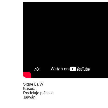
Sigue La W
Basura
Reciclaje plástico
Taiwán