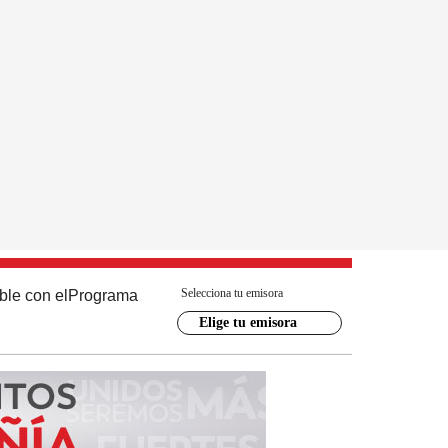
Selecciona tu emisora
ble con el
Programa
Elige tu emisora