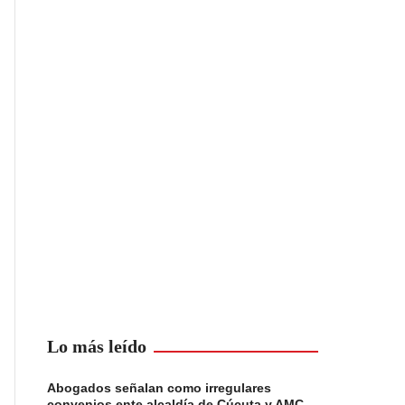
Lo más leído
Abogados señalan como irregulares
convenios ente alcaldía de Cúcuta y AMC