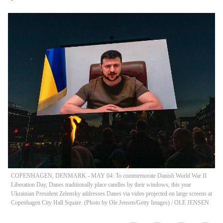
COPENHAGEN, DENMARK - MAY 04: To commemorate Danish World War II
Liberation Day, Danes traditionally place candles by their windows, this year
Ukrainian President Zelensky addresses Danes via video projected on large screens at
Copenhagen City Hall Square. (Photo by Ole Jensen/Getty Images)
/
OLE JENSEN