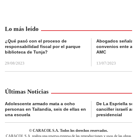
Lo más leído
¿Qué pasó con el proceso de
Abogados señalan 
responsabilidad fiscal por el parque
convenios ente alc
biblioteca de Tunja?
AMC
29/08/2023
13/07/2023
Últimas Noticias
Adolescente armado mata a ocho
De La Espriella se 
personas en Tailandia, seis de ellas en
canciller israelí a
una escuela
presidencial
© CARACOL S.A. Todos los derechos reservados.
CARACOL S.A. realiza una reserva expresa de las reproducciones y usos de las obras