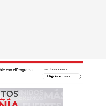
Selecciona tu emisora
ble con el
Programa
Elige tu emisora