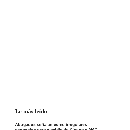
Lo más leído
Abogados señalan como irregulares
convenios ente alcaldía de Cúcuta y AMC