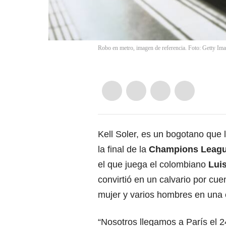
Robo en metro, imagen de referencia. Foto: Getty Im
Kell Soler, es un bogotano que l
la final de la
Champions Leag
el que juega el colombiano
Luis
convirtió en un calvario por cue
mujer y varios hombres en una e
“Nosotros llegamos a París el 