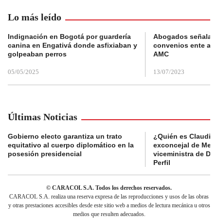
Lo más leído
Indignación en Bogotá por guardería
Abogados señalan 
canina en Engativá donde asfixiaban y
convenios ente alc
golpeaban perros
AMC
05/05/2025
13/07/2023
Últimas Noticias
Gobierno electo garantiza un trato
¿Quién es Claudia C
equitativo al cuerpo diplomático en la
exconcejal de Mede
posesión presidencial
viceministra de De
Perfil
© CARACOL S.A. Todos los derechos reservados.
CARACOL S.A. realiza una reserva expresa de las reproducciones y usos de las obras
y otras prestaciones accesibles desde este sitio web a medios de lectura mecánica u otros
medios que resulten adecuados.