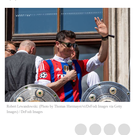
Robert Lewandowski. (Photo by Thomas Hiermayer/vi/DeFodi Images via Getty
Images)
/
DeFodi Images