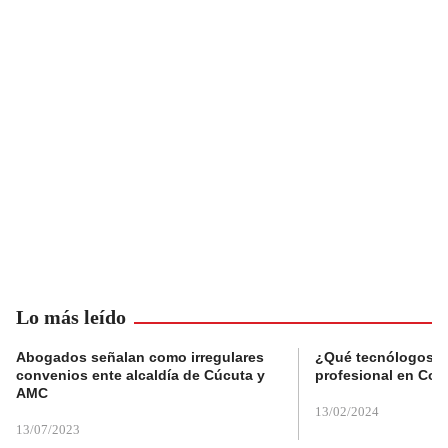
Lo más leído
Abogados señalan como irregulares
¿Qué tecnólogos re
convenios ente alcaldía de Cúcuta y
profesional en Col
AMC
13/02/2024
13/07/2023