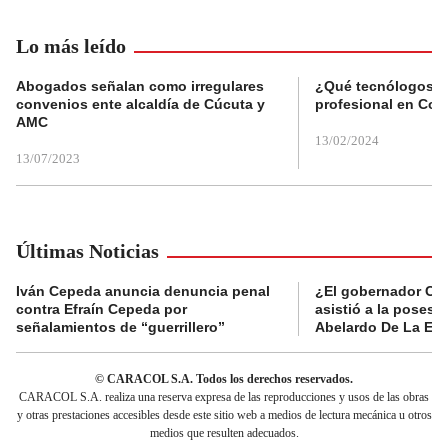
Lo más leído
Abogados señalan como irregulares
¿Qué tecnólogos re
convenios ente alcaldía de Cúcuta y
profesional en Col
AMC
13/02/2024
13/07/2023
Últimas Noticias
Iván Cepeda anuncia denuncia penal
¿El gobernador Ca
contra Efraín Cepeda por
asistió a la posesi
señalamientos de “guerrillero”
Abelardo De La Esp
© CARACOL S.A. Todos los derechos reservados.
CARACOL S.A. realiza una reserva expresa de las reproducciones y usos de las obras
y otras prestaciones accesibles desde este sitio web a medios de lectura mecánica u otros
medios que resulten adecuados.