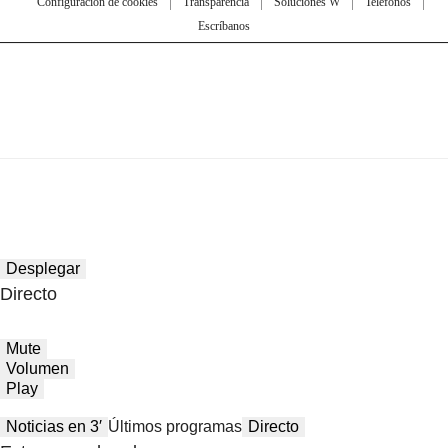
Configuración de cookies
Transparencia
Soluciones W
Teléfonos
Escríbanos
Desplegar
Directo
Mute
Volumen
Play
Noticias en 3′
Últimos programas
Directo