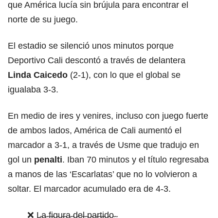
que América lucía sin brújula para encontrar el
norte de su juego.
El estadio se silenció unos minutos porque
Deportivo Cali descontó a través de delantera
Linda Caicedo
(2-1), con lo que el global se
igualaba 3-3.
En medio de ires y venires, incluso con juego fuerte
de ambos lados, América de Cali aumentó el
marcador a 3-1, a través de Usme que tradujo en
gol un
penalti
. Iban 70 minutos y el título regresaba
a manos de las ‘Escarlatas’ que no lo volvieron a
soltar. El marcador acumulado era de 4-3.
❌ L̴a̴ ̴f̴i̴g̴u̴r̴a̴ ̴d̴e̴l̴ ̴p̴a̴r̴t̴i̴d̴o̴ ̴