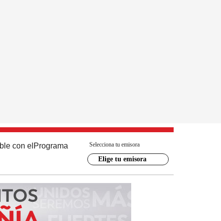
Selecciona tu emisora
ble con el
Programa
Elige tu emisora