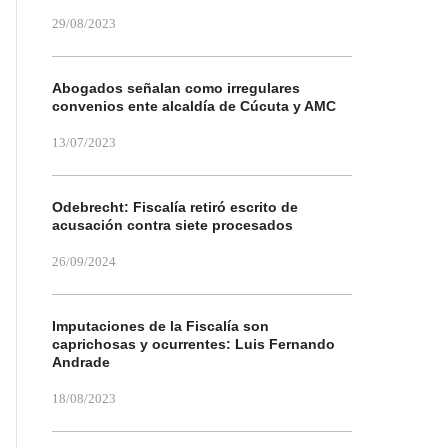
29/08/2023
Abogados señalan como irregulares
convenios ente alcaldía de Cúcuta y AMC
13/07/2023
Odebrecht: Fiscalía retiró escrito de
acusación contra siete procesados
26/09/2024
Imputaciones de la Fiscalía son
caprichosas y ocurrentes: Luis Fernando
Andrade
18/08/2023