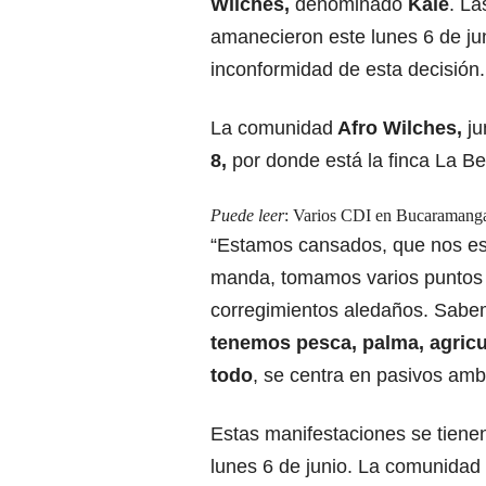
Wilches,
denominado
Kalé
. La
amanecieron este lunes 6 de j
inconformidad de esta decisión.
La comunidad
Afro Wilches,
ju
8,
por donde está la finca
La Be
Puede leer
:
Varios CDI en Bucaramanga 
“Estamos cansados, que nos est
manda, tomamos varios puntos d
corregimientos aledaños. Sabe
tenemos pesca, palma, agricul
todo
, se centra en pasivos ambi
Estas manifestaciones se tiene
lunes 6 de junio. La comunidad