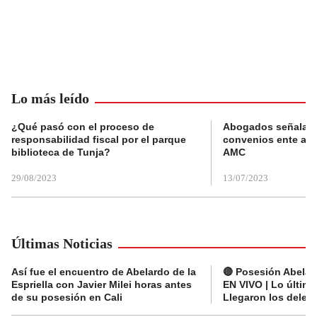
Lo más leído
¿Qué pasó con el proceso de
Abogados señalan 
responsabilidad fiscal por el parque
convenios ente alc
biblioteca de Tunja?
AMC
29/08/2023
13/07/2023
Últimas Noticias
Así fue el encuentro de Abelardo de la
🔴 Posesión Abelard
Espriella con Javier Milei horas antes
EN VIVO | Lo últim
de su posesión en Cali
Llegaron los deleg