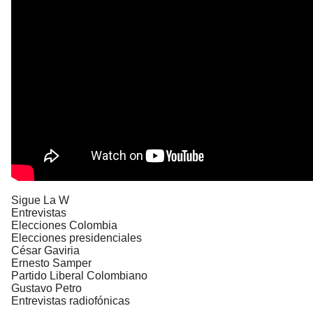
Sigue La W
Entrevistas
Elecciones Colombia
Elecciones presidenciales
César Gaviria
Ernesto Samper
Partido Liberal Colombiano
Gustavo Petro
Entrevistas radiofónicas