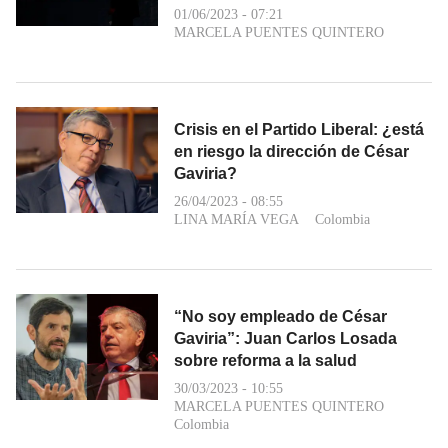
01/06/2023 - 07:21
MARCELA PUENTES QUINTERO
Crisis en el Partido Liberal: ¿está
en riesgo la dirección de César
Gaviria?
26/04/2023 - 08:55
LINA MARÍA VEGA
Colombia
“No soy empleado de César
Gaviria”: Juan Carlos Losada
sobre reforma a la salud
30/03/2023 - 10:55
MARCELA PUENTES QUINTERO
Colombia