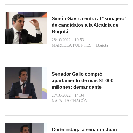
Simón Gaviria entra al “sonajero”
de candidatos a la Alcaldía de
Bogotá
28/10/2022 - 10:53
MARCELA PUENTES
Bogotá
Senador Gallo compró
apartamento de más $1.000
millones: demandante
27/10/2022 - 14:34
NATALIA CHACÓN
Corte indaga a senador Juan