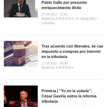
Pablo Gallo por presunto
enriquecimiento ilícito
27/10/2022 - 12:03
MARCELA PUENTES
|
N. BAQUERO
Colombia
Tras acuerdo con liberales, se cae
impuesto a compras por internet
en la tributaria
27/10/2022 - 08:44
MARCELA PUENTES
Primicia | “Yo no la votaría”:
César Gaviria sobre la reforma
tributaria