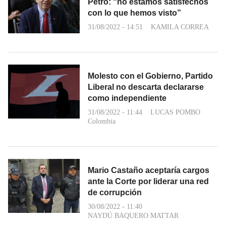
Petro: “no estamos satisfechos
con lo que hemos visto”
31/08/2022 - 14:51
KAMILA CORREA
Molesto con el Gobierno, Partido
Liberal no descarta declararse
como independiente
31/08/2022 - 11:44
LUCAS POMBO
Colombia
Mario Castaño aceptaría cargos
ante la Corte por liderar una red
de corrupción
30/08/2022 - 11:40
NAYDÚ BAQUERO MATTAR