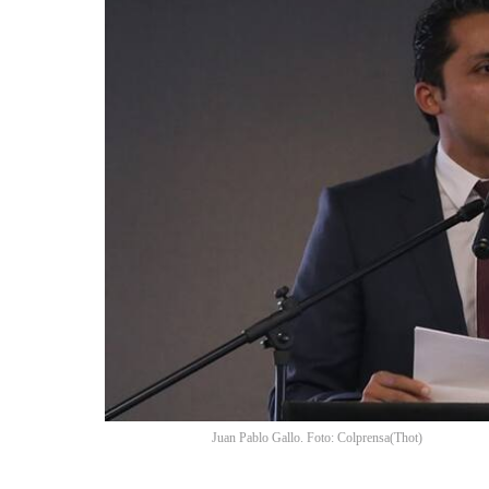
Juan Pablo Gallo. Foto: Colprensa
(
Thot
)