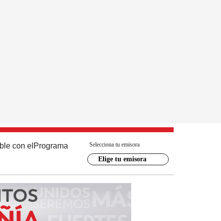
Selecciona tu emisora
ble con el
Programa
Elige tu emisora