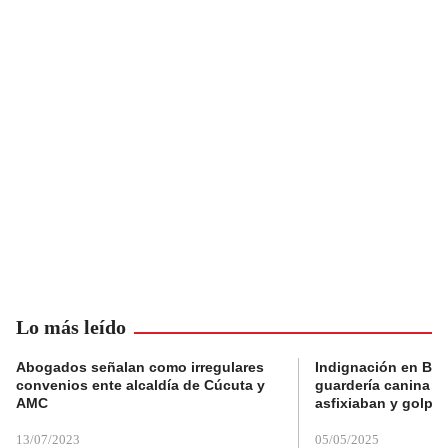
Lo más leído
Abogados señalan como irregulares
Indignación en Bog
convenios ente alcaldía de Cúcuta y
guardería canina e
AMC
asfixiaban y golpe
13/07/2023
05/05/2025