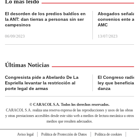
Lo más leído
El desorden de los predios baldíos en
Abogados señalan 
la ANT: dan tierras a personas sin ser
convenios ente alc
campesinos
AMC
06/09/2023
13/07/2023
Últimas Noticias
Congresista pide a Abelardo De La
El Congreso radicó
Espriella levantar la restricción al
ley que beneficia al
porte legal de armas
danza
© CARACOL S.A. Todos los derechos reservados.
CARACOL S.A. realiza una reserva expresa de las reproducciones y usos de las obras
y otras prestaciones accesibles desde este sitio web a medios de lectura mecánica u otros
medios que resulten adecuados.
Aviso legal
Política de Protección de Datos
Política de cookies