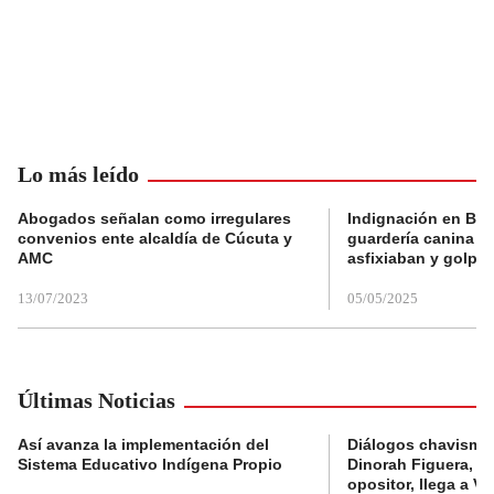
Lo más leído
Abogados señalan como irregulares
Indignación en Bog
convenios ente alcaldía de Cúcuta y
guardería canina e
AMC
asfixiaban y golpe
13/07/2023
05/05/2025
Últimas Noticias
Así avanza la implementación del
Diálogos chavismo 
Sistema Educativo Indígena Propio
Dinorah Figuera, lí
opositor, llega a V