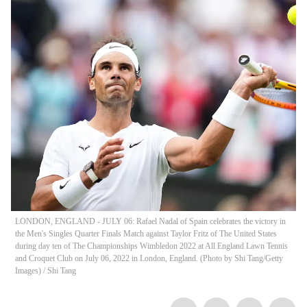
LONDON, ENGLAND - JULY 06: Rafael Nadal of Spain celebrates the victory in
the Men's Singles Quarter Finals Match against Taylor Fritz of The United States
during day ten of The Championships Wimbledon 2022 at All England Lawn Tennis
and Croquet Club on July 06, 2022 in London, England. (Photo by Shi Tang/Getty
Images)
/
Shi Tang