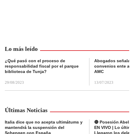
Lo más leído
¿Qué pasó con el proceso de
Abogados señalan 
responsabilidad fiscal por el parque
convenios ente alc
biblioteca de Tunja?
AMC
29/08/2023
13/07/2023
Últimas Noticias
Italia dice que no acepta ultimátums y
🔴 Posesión Abelard
mantendrá la suspensión del
EN VIVO | Lo últim
Schengen con España
Llegaron los deleg