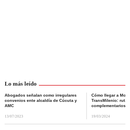
Lo más leído
Abogados señalan como irregulares
Cómo llegar a Mons
convenios ente alcaldía de Cúcuta y
TransMilenio: rutas
AMC
complementarios
13/07/2023
19/03/2024