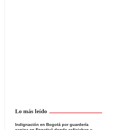
Lo más leído
Indignación en Bogotá por guardería
canina en Engativá donde asfixiaban y