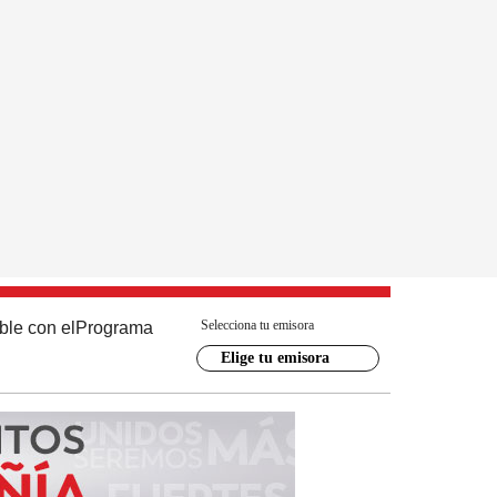
Selecciona tu emisora
ble con el
Programa
Elige tu emisora