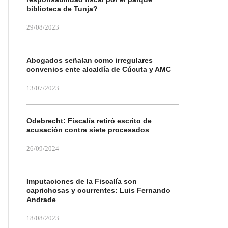
biblioteca de Tunja?
29/08/2023
Abogados señalan como irregulares
convenios ente alcaldía de Cúcuta y AMC
13/07/2023
Odebrecht: Fiscalía retiró escrito de
acusación contra siete procesados
26/09/2024
Imputaciones de la Fiscalía son
caprichosas y ocurrentes: Luis Fernando
Andrade
18/08/2023