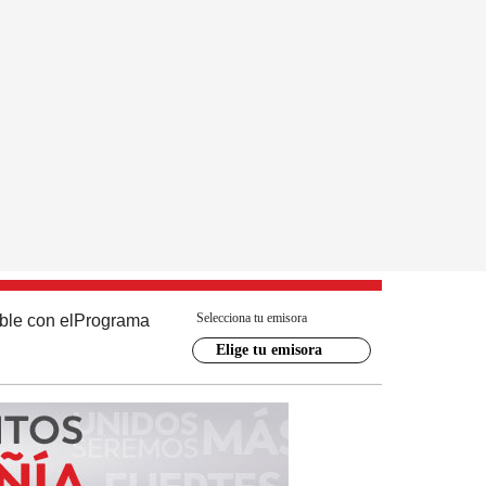
Selecciona tu emisora
ble con el
Programa
Elige tu emisora