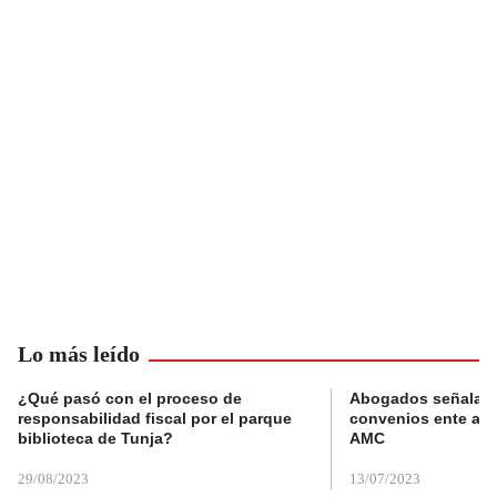
Lo más leído
¿Qué pasó con el proceso de
Abogados señalan 
responsabilidad fiscal por el parque
convenios ente alc
biblioteca de Tunja?
AMC
29/08/2023
13/07/2023