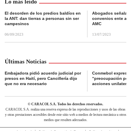
Lo más leído
El desorden de los predios baldíos en
Abogados señalan 
la ANT: dan tierras a personas sin ser
convenios ente alc
campesinos
AMC
06/09/2023
13/07/2023
Últimas Noticias
Embajadora pidió acuerdo judicial por
Conmebol expresó
presos en Haití, pero Cancillería dijo
“preocupación por 
que no era necesario
acciones unilateral
© CARACOL S.A. Todos los derechos reservados.
CARACOL S.A. realiza una reserva expresa de las reproducciones y usos de las obras
y otras prestaciones accesibles desde este sitio web a medios de lectura mecánica u otros
medios que resulten adecuados.