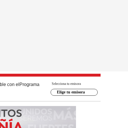
Selecciona tu emisora
ble con el
Programa
Elige tu emisora