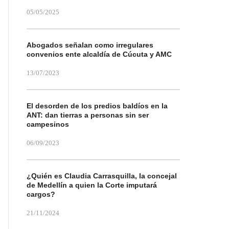
05/05/2025
Abogados señalan como irregulares
convenios ente alcaldía de Cúcuta y AMC
13/07/2023
El desorden de los predios baldíos en la
ANT: dan tierras a personas sin ser
campesinos
06/09/2023
¿Quién es Claudia Carrasquilla, la concejal
de Medellín a quien la Corte imputará
cargos?
21/11/2024