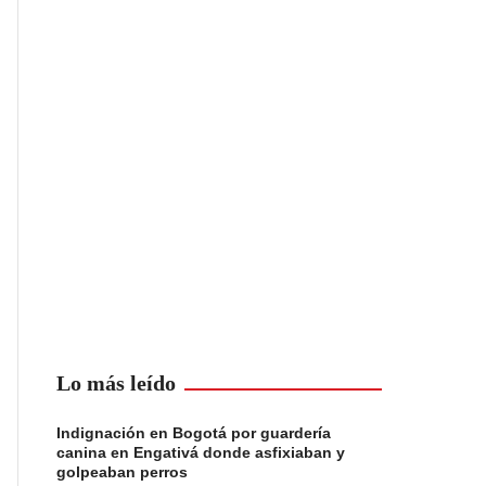
Lo más leído
Indignación en Bogotá por guardería
canina en Engativá donde asfixiaban y
golpeaban perros