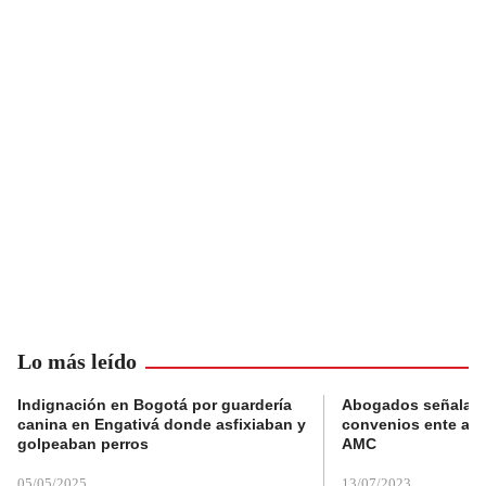
Lo más leído
Indignación en Bogotá por guardería
Abogados señalan 
canina en Engativá donde asfixiaban y
convenios ente alc
golpeaban perros
AMC
05/05/2025
13/07/2023