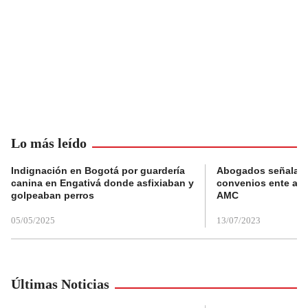
Lo más leído
Indignación en Bogotá por guardería
Abogados señalan 
canina en Engativá donde asfixiaban y
convenios ente alc
golpeaban perros
AMC
05/05/2025
13/07/2023
Últimas Noticias