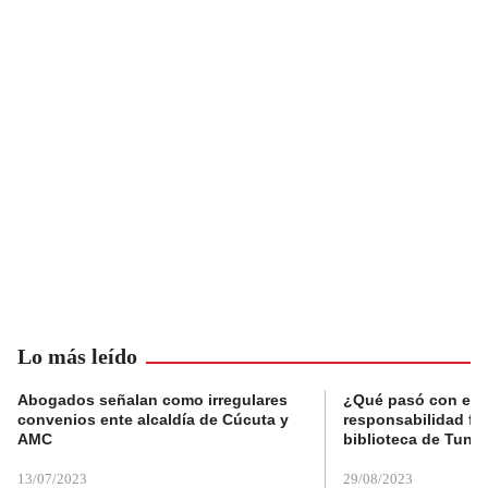
Lo más leído
Abogados señalan como irregulares
¿Qué pasó con el 
convenios ente alcaldía de Cúcuta y
responsabilidad fis
AMC
biblioteca de Tunja
13/07/2023
29/08/2023