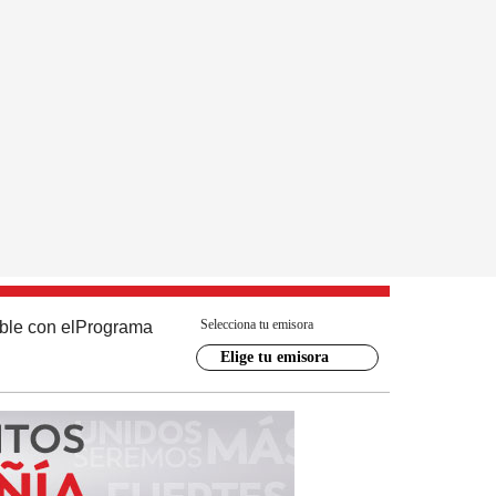
Selecciona tu emisora
ble con el
Programa
Elige tu emisora