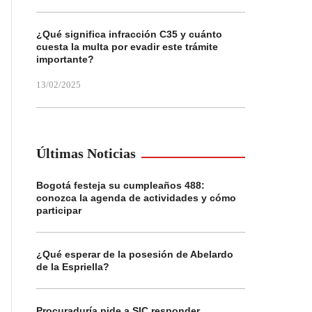
¿Qué significa infracción C35 y cuánto
cuesta la multa por evadir este trámite
importante?
13/02/2025
Últimas Noticias
Bogotá festeja su cumpleaños 488:
conozca la agenda de actividades y cómo
participar
¿Qué esperar de la posesión de Abelardo
de la Espriella?
Procuraduría pide a SIC responder