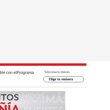
Selecciona tu emisora
ble con el
Programa
Elige tu emisora