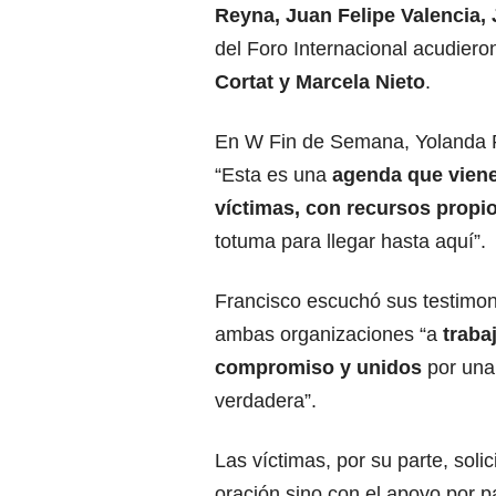
Reyna, Juan Felipe Valencia
del Foro Internacional acudier
Cortat y Marcela Nieto
.
En W Fin de Semana, Yolanda P
“Esta es una
agenda que viene
víctimas, con recursos propi
totuma para llegar hasta aquí”.
Francisco escuchó sus testimon
ambas organizaciones “a
traba
compromiso y unidos
por una
verdadera”.
Las víctimas, por su parte, sol
oración sino con el apoyo por pa