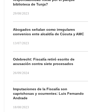
biblioteca de Tunja?
29/08/2023
Abogados señalan como irregulares
convenios ente alcaldía de Cúcuta y AMC
13/07/2023
Odebrecht: Fiscalía retiró escrito de
acusación contra siete procesados
26/09/2024
Imputaciones de la Fiscalía son
caprichosas y ocurrentes: Luis Fernando
Andrade
18/08/2023