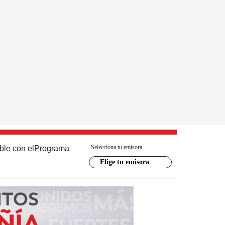
Selecciona tu emisora
ble con el
Programa
Elige tu emisora