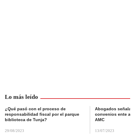
Lo más leído
¿Qué pasó con el proceso de
Abogados señalan 
responsabilidad fiscal por el parque
convenios ente alc
biblioteca de Tunja?
AMC
29/08/2023
13/07/2023