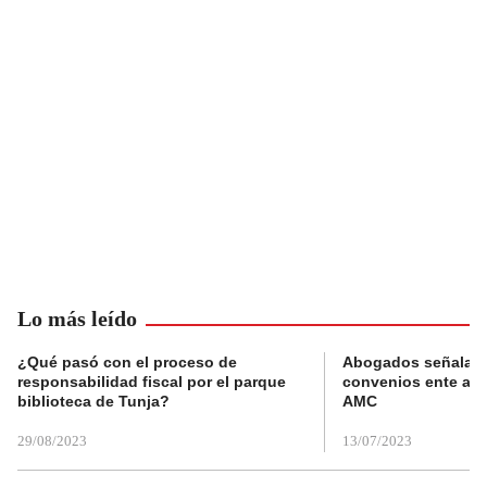
Lo más leído
¿Qué pasó con el proceso de
Abogados señalan 
responsabilidad fiscal por el parque
convenios ente alc
biblioteca de Tunja?
AMC
29/08/2023
13/07/2023