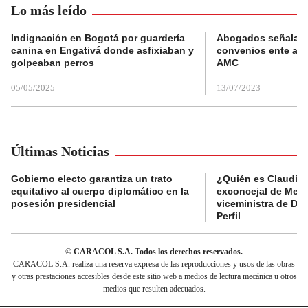
Lo más leído
Indignación en Bogotá por guardería
Abogados señalan 
canina en Engativá donde asfixiaban y
convenios ente alc
golpeaban perros
AMC
05/05/2025
13/07/2023
Últimas Noticias
Gobierno electo garantiza un trato
¿Quién es Claudia C
equitativo al cuerpo diplomático en la
exconcejal de Mede
posesión presidencial
viceministra de De
Perfil
© CARACOL S.A. Todos los derechos reservados.
CARACOL S.A. realiza una reserva expresa de las reproducciones y usos de las obras
y otras prestaciones accesibles desde este sitio web a medios de lectura mecánica u otros
medios que resulten adecuados.