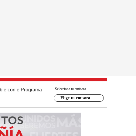
Selecciona tu emisora
ble con el
Programa
Elige tu emisora