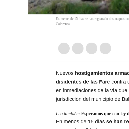
En menos de 15 días se han registrado dos ataques con
Colprensa.
Nuevos
hostigamientos armado
disidentes de las Farc
contra u
en inmediaciones de la vía que 
jurisdicción del municipio de Ba
Lea también:
Esperamos que con ley de
En menos de 15 días
se han re