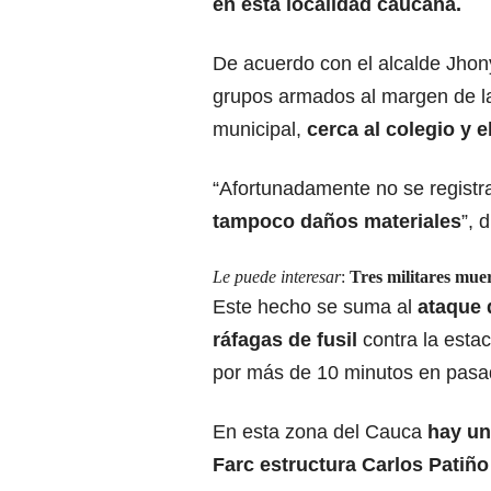
en esta localidad caucana.
De acuerdo con el alcalde Jhony
grupos armados al margen de la
municipal,
cerca al colegio y e
“Afortunadamente no se registra
tampoco daños materiales
”, 
Le puede interesar
:
Tres militares mue
Este hecho se suma al
ataque 
ráfagas de fusil
contra la esta
por más de 10 minutos en pasa
En esta zona del Cauca
hay una
Farc estructura Carlos Patiñ