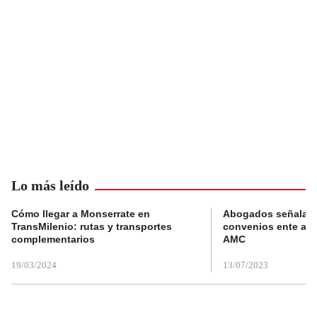
Lo más leído
Cómo llegar a Monserrate en
Abogados señalan 
TransMilenio: rutas y transportes
convenios ente alc
complementarios
AMC
19/03/2024
13/07/2023