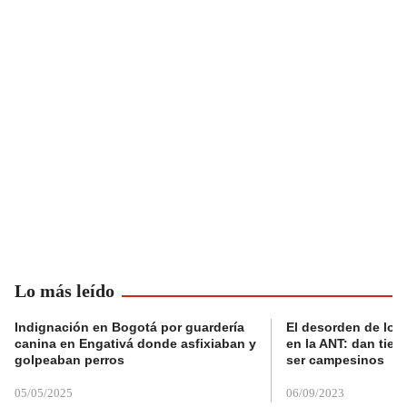
Lo más leído
Indignación en Bogotá por guardería
El desorden de los
canina en Engativá donde asfixiaban y
en la ANT: dan tier
golpeaban perros
ser campesinos
05/05/2025
06/09/2023