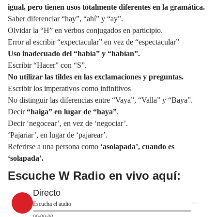
igual, pero tienen usos totalmente diferentes en la gramática.
Saber diferenciar “hay”,
“ahí”
y “ay”.
Olvidar la “H” en verbos conjugados en participio.
Error al escribir “expectacular” en vez de “espectacular”
Uso inadecuado del “había” y “habían”.
Escribir “Hacer” con “S”.
No utilizar las
tildes
en las exclamaciones y preguntas.
Escribir los imperativos como infinitivos
No distinguir las diferencias entre “Vaya”, “Valla” y “Baya”.
Decir
“haiga” en lugar de “haya”
.
Decir ‘negocear’, en vez de ‘negociar’.
‘Pajariar’, en lugar de ‘pajarear’.
Referirse a una persona como
‘
asolapada
’, cuando es
‘solapada’.
Escuche W Radio en vivo aquí:
Directo
Escucha el audio
00:00:00