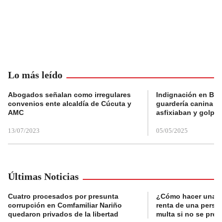
Lo más leído
Abogados señalan como irregulares
Indignación en Bog
convenios ente alcaldía de Cúcuta y
guardería canina e
AMC
asfixiaban y golpe
13/07/2023
05/05/2025
Últimas Noticias
Cuatro procesados por presunta
¿Cómo hacer una d
corrupción en Comfamiliar Nariño
renta de una perso
quedaron privados de la libertad
multa si no se pres