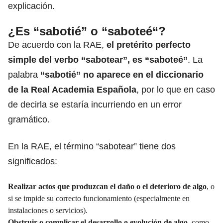
explicación
.
¿Es “sabotié” o “saboteé“?
De acuerdo con la RAE,
el pretérito perfecto
simple del verbo “sabotear”, es “saboteé”
. La
palabra
“sabotié” no aparece en el
diccionario
de la Real Academia Española
, por lo que en caso
de decirla se estaría incurriendo en un error
gramático.
En la RAE, el término “sabotear” tiene dos
significados:
Realizar actos que produzcan el daño o el
deterioro
de algo
, o
si se impide su correcto funcionamiento (especialmente en
instalaciones o servicios).
Obstruir o complicar el
desarrollo
o evolución de algo
, como