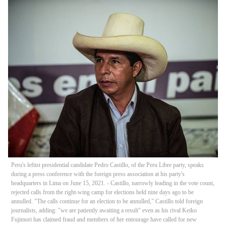
Peru's leftist presidential candidate Pedro Castillo, of the Peru Libre party, speaks
during a press conference with the foreign press association at his party's
headquarters in Lima on June 15, 2021. - Castillo, narrowly leading in the vote count,
rejected calls from the right-wing camp for elections held nine days ago to be
annulled. "The calls continue for an election to be annulled," Castillo told foreign
journalists, adding: "we are patiently awaiting a result" even as his rival Keiko
Fujimori has claimed fraud and members of her entourage have called for new