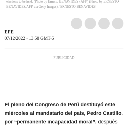
elections to be held. (Photo by Ernesto BENAVIDES / AFP) (Photo by ERNESTO
BENAVIDES/AFP via Getty Images)
/
ERNESTO BENAVIDES
EFE
07/12/2022 - 13:58
GMT-5
El pleno del Congreso de Perú destituyó este
miércoles al mandatario del país, Pedro Castillo
,
por “permanente incapacidad moral”,
después