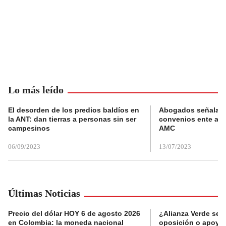
Lo más leído
El desorden de los predios baldíos en
Abogados señalan 
la ANT: dan tierras a personas sin ser
convenios ente alc
campesinos
AMC
06/09/2023
13/07/2023
Últimas Noticias
Precio del dólar HOY 6 de agosto 2026
¿Alianza Verde se d
en Colombia: la moneda nacional
oposición o apoya a