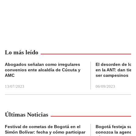
Lo más leído
Abogados señalan como irregulares
El desorden de los
convenios ente alcaldía de Cúcuta y
en la ANT: dan tier
AMC
ser campesinos
13/07/2023
06/09/2023
Últimas Noticias
Festival de cometas de Bogotá en el
Bogotá festeja su 
Simón Bolívar: fecha y cómo participar
conozca la agenda 