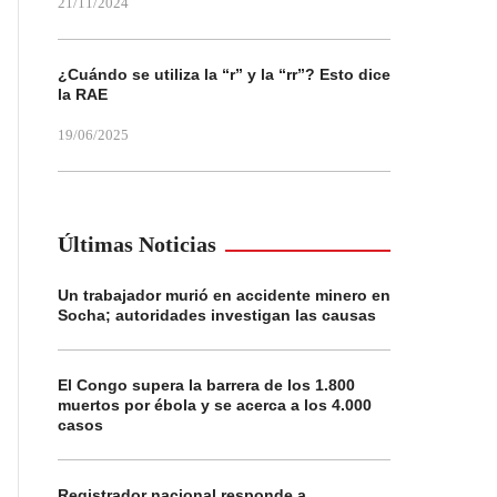
21/11/2024
¿Cuándo se utiliza la “r” y la “rr”? Esto dice
la RAE
19/06/2025
Últimas Noticias
Un trabajador murió en accidente minero en
Socha; autoridades investigan las causas
El Congo supera la barrera de los 1.800
muertos por ébola y se acerca a los 4.000
casos
Registrador nacional responde a