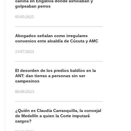
canina en Engativá donde asfixiaban y
golpeaban perros
05/05/2025
Abogados señalan como irregulares
convenios ente alcaldía de Cúcuta y AMC
13/07/2023
El desorden de los predios baldíos en la
ANT: dan tierras a personas sin ser
campesinos
06/09/2023
¿Quién es Claudia Carrasquilla, la concejal
de Medellín a quien la Corte imputará
cargos?