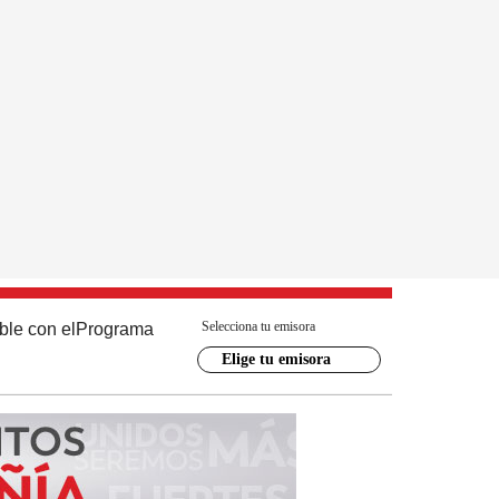
Selecciona tu emisora
ble con el
Programa
Elige tu emisora