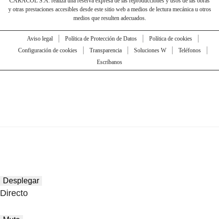
CARACOL S.A. realiza una reserva expresa de las reproducciones y usos de las obras
y otras prestaciones accesibles desde este sitio web a medios de lectura mecánica u otros
medios que resulten adecuados.
Aviso legal
Política de Protección de Datos
Política de cookies
Configuración de cookies
Transparencia
Soluciones W
Teléfonos
Escríbanos
Desplegar
Directo