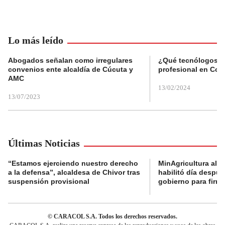
Lo más leído
Abogados señalan como irregulares
¿Qué tecnólogos re
convenios ente alcaldía de Cúcuta y
profesional en Col
AMC
13/02/2024
13/07/2023
Últimas Noticias
“Estamos ejerciendo nuestro derecho
MinAgricultura aler
a la defensa”, alcaldesa de Chivor tras
habilitó día despú
suspensión provisional
gobierno para firma
© CARACOL S.A. Todos los derechos reservados.